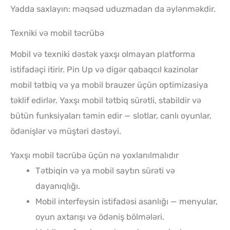
Yadda saxlayın: məqsəd uduzmadan da əylənməkdir.
Texniki və mobil təcrübə
Mobil və texniki dəstək yaxşı olmayan platforma
istifadəçi itirir. Pin Up və digər qabaqcıl kazinolar
mobil tətbiq və ya mobil brauzer üçün optimizasiya
təklif edirlər. Yaxşı mobil tətbiq sürətli, stabildir və
bütün funksiyaları təmin edir — slotlar, canlı oyunlar,
ödənişlər və müştəri dəstəyi.
Yaxşı mobil təcrübə üçün nə yoxlanılmalıdır
Tətbiqin və ya mobil saytın sürəti və
dayanıqlığı.
Mobil interfeysin istifadəsi asanlığı — menyular,
oyun axtarışı və ödəniş bölmələri.