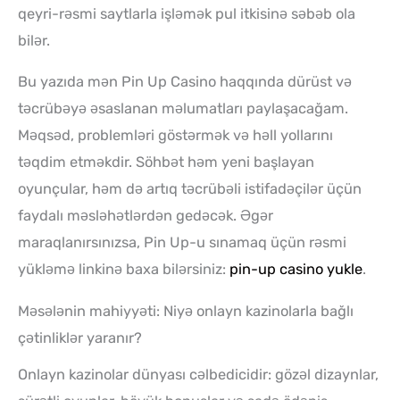
qeyri-rəsmi saytlarla işləmək pul itkisinə səbəb ola
bilər.
Bu yazıda mən Pin Up Casino haqqında dürüst və
təcrübəyə əsaslanan məlumatları paylaşacağam.
Məqsəd, problemləri göstərmək və həll yollarını
təqdim etməkdir. Söhbət həm yeni başlayan
oyunçular, həm də artıq təcrübəli istifadəçilər üçün
faydalı məsləhətlərdən gedəcək. Əgər
maraqlanırsınızsa, Pin Up-u sınamaq üçün rəsmi
yükləmə linkinə baxa bilərsiniz:
pin-up casino yukle
.
Məsələnin mahiyyəti: Niyə onlayn kazinolarla bağlı
çətinliklər yaranır?
Onlayn kazinolar dünyası cəlbedicidir: gözəl dizaynlar,