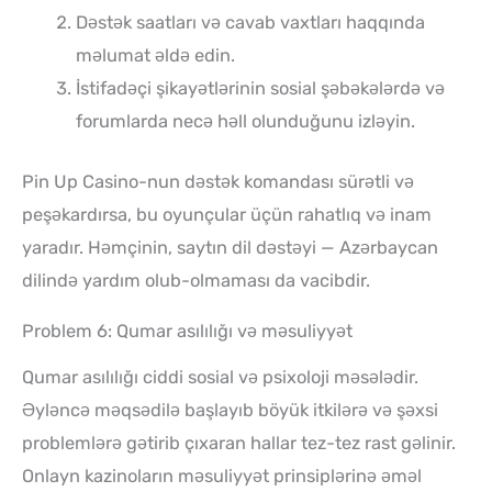
Dəstək saatları və cavab vaxtları haqqında
məlumat əldə edin.
İstifadəçi şikayətlərinin sosial şəbəkələrdə və
forumlarda necə həll olunduğunu izləyin.
Pin Up Casino-nun dəstək komandası sürətli və
peşəkardırsa, bu oyunçular üçün rahatlıq və inam
yaradır. Həmçinin, saytın dil dəstəyi — Azərbaycan
dilində yardım olub-olmaması da vacibdir.
Problem 6: Qumar asılılığı və məsuliyyət
Qumar asılılığı ciddi sosial və psixoloji məsələdir.
Əyləncə məqsədilə başlayıb böyük itkilərə və şəxsi
problemlərə gətirib çıxaran hallar tez-tez rast gəlinir.
Onlayn kazinoların məsuliyyət prinsiplərinə əməl