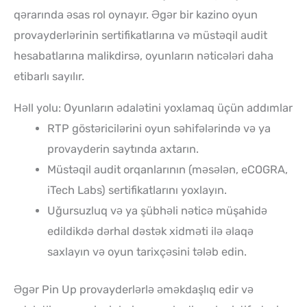
qərarında əsas rol oynayır. Əgər bir kazino oyun
provayderlərinin sertifikatlarına və müstəqil audit
hesabatlarına malikdirsə, oyunların nəticələri daha
etibarlı sayılır.
Həll yolu: Oyunların ədalətini yoxlamaq üçün addımlar
RTP göstəricilərini oyun səhifələrində və ya
provayderin saytında axtarın.
Müstəqil audit orqanlarının (məsələn, eCOGRA,
iTech Labs) sertifikatlarını yoxlayın.
Uğursuzluq və ya şübhəli nəticə müşahidə
edildikdə dərhal dəstək xidməti ilə əlaqə
saxlayın və oyun tarixçəsini tələb edin.
Əgər Pin Up provayderlərlə əməkdaşlıq edir və