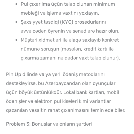
Pul çıxarılma üçün tələb olunan minimum
məbləği və işləmə vaxtını yoxlayın.
Şəxsiyyət təsdiqi (KYC) prosedurlarını
əvvəlcədən öyrənin və sənədlərə hazır olun.
Müştəri xidmətləri ilə əlaqə saxlayıb konkret
nümunə soruşun (məsələn, kredit kartı ilə
çıxarma zamanı nə qədər vaxt tələb olunur).
Pin Up dilində və ya yerli ödəniş metodlarını
dəstəkləyirsə, bu Azərbaycandan olan oyunçular
üçün böyük üstünlükdür. Lokal bank kartları, mobil
ödənişlər və elektron pul kisələri kimi variantlar
qazanılan vəsaitin rahat çıxarılmasını təmin edə bilər.
Problem 3: Bonuslar və onların şərtləri