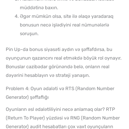
müddətinə baxın.
Əgər mümkün olsa, site ilə əlaqə yaradaraq
bonusun necə işlədiyini real nümunələrlə
soruşun.
Pin Up-da bonus siyasəti aydın və şəffafdırsa, bu
oyunçunun qazancını real etməkdə böyük rol oynayır.
Bonuslar cazibədar görünəndə belə, onların real
dəyərini hesablayın və strateji yanaşın.
Problem 4: Oyun ədaləti və RTS (Random Number
Generator) şəffaflığı
Oyunların əsl ədalətliliyini necə anlamaq olar? RTP
(Return To Player) yüzdəsi və RNG (Random Number
Generator) audit hesabatları çox vaxt oyunçuların