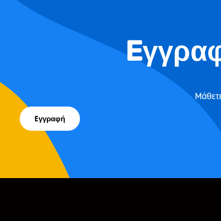
Eγγραφ
Mάθετε
Eγγραφή