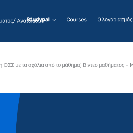
Studypal
Courses
O λογαριασμός
ματος/ Ανατοκισμό
η ΟΣΣ με τα σχόλια από το μάθημα) Βίντεο μαθήματος – 