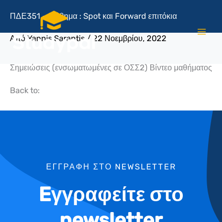
Μετάβαση
ΠΔΕ351 – Μάθημα : Spot και Forward επιτόκια
στο
περιεχόμενο
Από
Yannis Sarantis
/
22 Νοεμβρίου, 2022
Σημειώσεις (ενσωματωμένες σε ΟΣΣ2) Βίντεο μαθήματος
Back to:
ΕΓΓΡΑΦΗ ΣΤΟ NEWSLETTER
Eγγραφείτε στο
newsletter