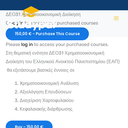
Μετάβαση
ΔΕΟ31
ΔΕΟ31
ΔΕΟ31
ΔΕΟ31
ΔΕΟ31
ΔΕΟ31
ΔΕΟ31
ΔΕΟ31
ΔΕΟ31
στο
ΔΕΟ31 Χρηματοοικονομική Διοίκηση
Μέρος
Μέρος
Μέρος
Μέρος
Επανάληψη
Λύσεις
Λύσεις
Λύσεις
Λύσεις
Α
Β–
Γ
Δ
Εργασιών
Εργασιών
Εργασιών
Εργασιών
περιεχόμενο
Or
log in
to access your purchased courses
–
Αποτίμηση
–
–
Ακαδημαϊκού
2023-
2024-
2025-
Χρηματοικονομική
Αξιογράφων
Εταιρική
Βραχυπρόθεσμη
Έτους
24
25
26
Ανάλυση
Και
Χρηματοδότηση
Χρηματοδότηση
2022-
150,00
€
- Purchase This Course
Και
Διαχείριση
Και
23
Αξιολόγηση
Χαρτοφυλακίου
Συγχωνεύσεις
Επενδύσεων
Εξαγορές
Please
log in
to access your purchased courses.
Στη θεματική ενότητα ΔΕΟ31 Χρηματοοικονομική
Διοίκηση του Ελληνικού Ανοικτού Πανεπιστημίου (ΕΑΠ)
θα εξετάσουμε βασικές έννοιες σε
Xρηματοοικονομική Ανάλυση
Αξιολόγηση Επενδύσεων
Διαχείριση Χαρτοφυλακίου
Κεφαλαιακής διάρθρωσης
Buy –
150,00
€