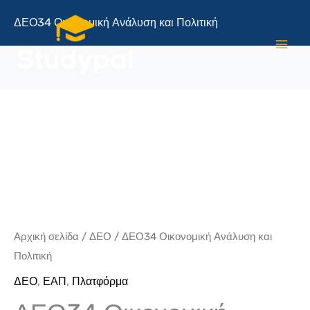
Μετάβαση
ΔΕΟ34 Οικονομική Ανάλυση και Πολιτική
στο
περιεχόμενο
ΔΕΟ34
Οικονομική
Ανάλυση
και
Πολιτική
ποσότητα
Αρχική σελίδα
/
ΔΕΟ
/ ΔΕΟ34 Οικονομική Ανάλυση και
Πολιτική
ΔΕΟ
,
ΕΑΠ
,
Πλατφόρμα