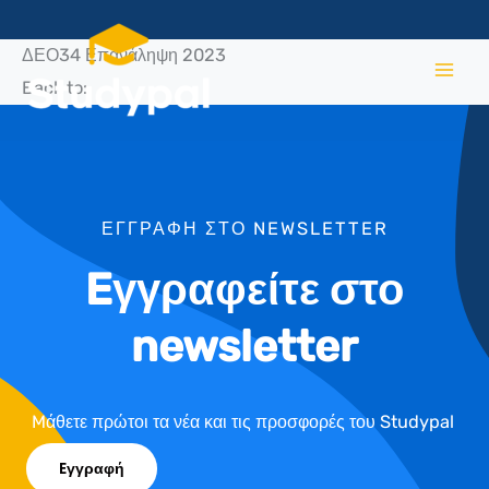
Μετάβαση
στο
ΔΕΟ34 Επανάληψη 2023
περιεχόμενο
Back to:
ΕΓΓΡΑΦΗ ΣΤΟ NEWSLETTER
Eγγραφείτε στο
newsletter
Mάθετε πρώτοι τα νέα και τις προσφορές του Studypal
Eγγραφή