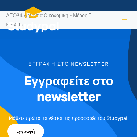
Μετάβαση
στο
ΔΕΟ34 Δημόσια Οικονομική - Μέρος Γ
περιεχόμενο
Back to:
ΕΓΓΡΑΦΗ ΣΤΟ NEWSLETTER
Eγγραφείτε στο
newsletter
Mάθετε πρώτοι τα νέα και τις προσφορές του Studypal
Eγγραφή