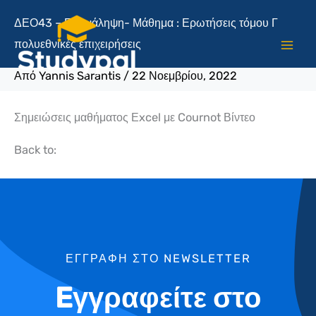
Μετάβαση
ΔΕΟ43 – Επανάληψη- Μάθημα : Ερωτήσεις τόμου Γ
στο
πολυεθνικές επιχειρήσεις
περιεχόμενο
Από
Yannis Sarantis
/
22 Νοεμβρίου, 2022
Σημειώσεις μαθήματος Εxcel με Cournot Βίντεο
Back to:
ΕΓΓΡΑΦΗ ΣΤΟ NEWSLETTER
Eγγραφείτε στο