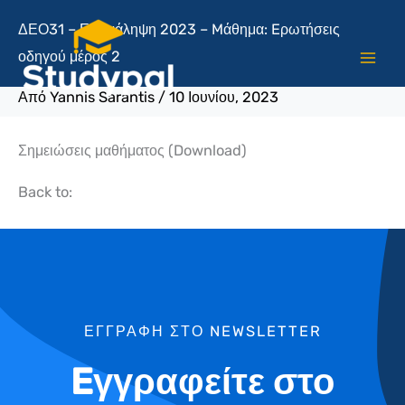
Μετάβαση
ΔΕΟ31 – Επανάληψη 2023 – Mάθημα: Eρωτήσεις
στο
οδηγού μέρος 2
περιεχόμενο
Από
Yannis Sarantis
/
10 Ιουνίου, 2023
Σημειώσεις μαθήματος (Download)
Back to:
ΕΓΓΡΑΦΗ ΣΤΟ NEWSLETTER
Eγγραφείτε στο