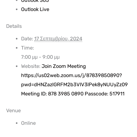
Outlook 365
Outlook Live
Details
Date:
17 Σεπτεμβρίου, 2024
Time:
7:00 μμ - 9:00 μμ
Website:
Join Zoom Meeting
https://us02web.zoom.us/j/87839850890?
pwd=dHNZazlGRFM2b3VIV3lPek8yNUUyZz09
Meeting ID: 878 3985 0890 Passcode: 517911
Venue
Online