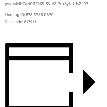
pwd=dHNZazlGRFM2b3VIV3lPek8yNUUyZz09
Meeting ID: 878 3985 0890
Passcode: 517911